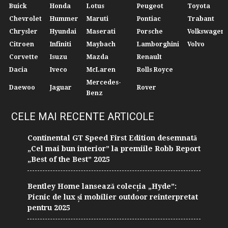
Buick
Honda
Lotus
Peugeot
Toyota
Chevrolet
Hummer
Maruti
Pontiac
Trabant
Chrysler
Hyundai
Maserati
Porsche
Volkswagen
Citroen
Infiniti
Maybach
Lamborghini
Volvo
Corvette
Isuzu
Mazda
Renault
Dacia
Iveco
McLaren
Rolls Royce
Mercedes-
Daewoo
Jaguar
Rover
Benz
CELE MAI RECENTE ARTICOLE
Continental GT Speed First Edition desemnată
„Cel mai bun interior” la premiile Robb Report
„Best of the Best” 2025
Bentley Home lansează colecția „Hyde”:
Picnic de lux și mobilier outdoor reinterpretat
pentru 2025