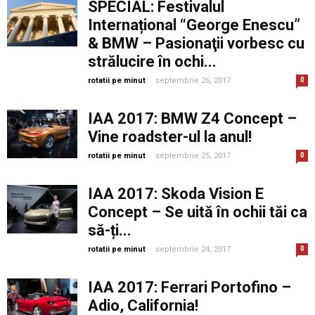
SPECIAL: Festivalul
Internațional “George Enescu”
& BMW – Pasionaţii vorbesc cu
strălucire în ochi...
-
rotatii pe minut
septembrie 26, 2017
0
IAA 2017: BMW Z4 Concept –
Vine roadster-ul la anul!
-
rotatii pe minut
septembrie 25, 2017
0
IAA 2017: Skoda Vision E
Concept – Se uită în ochii tăi ca
să-ți...
-
rotatii pe minut
septembrie 24, 2017
0
IAA 2017: Ferrari Portofino –
Adio, California!