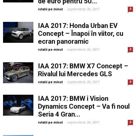
de euro pentru 50...
-
rotatii pe minut
septembrie 26, 2017
0
IAA 2017: Honda Urban EV
Concept – Înapoi în viitor, cu
ecran panoramic
-
rotatii pe minut
septembrie 26, 2017
0
IAA 2017: BMW X7 Concept –
Rivalul lui Mercedes GLS
-
rotatii pe minut
septembrie 26, 2017
0
IAA 2017: BMW i Vision
Dynamics Concept – Va fi noul
Seria 4 Gran...
-
rotatii pe minut
septembrie 26, 2017
0