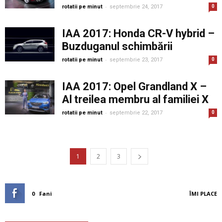
-
rotatii pe minut
septembrie 24, 2017
0
IAA 2017: Honda CR-V hybrid –
Buzduganul schimbării
-
rotatii pe minut
septembrie 23, 2017
0
IAA 2017: Opel Grandland X –
Al treilea membru al familiei X
-
rotatii pe minut
septembrie 22, 2017
0
1
2
3
0
Fani
ÎMI PLACE