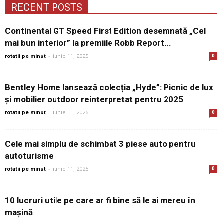
RECENT POSTS
Continental GT Speed First Edition desemnată „Cel
mai bun interior” la premiile Robb Report...
-
rotatii pe minut
iunie 11, 2025
0
Bentley Home lansează colecția „Hyde”: Picnic de lux
și mobilier outdoor reinterpretat pentru 2025
-
rotatii pe minut
iunie 11, 2025
0
Cele mai simplu de schimbat 3 piese auto pentru
autoturisme
-
rotatii pe minut
iunie 11, 2025
0
10 lucruri utile pe care ar fi bine să le ai mereu în
mașină