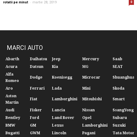
-
rotatii pe minut
martie 28, 2019
0
MARCI AUTO
Abarth
Daihatsu
Jeep
Mercury
Saab
Acura
Datsun
Kia
MG
SEAT
Alfa
Dodge
Koenisegg
Microcar
Shuanghuan
Romeo
Aro
Ferrari
Lada
Mini
Skoda
Aston
Fiat
Lamborghini
Mitsubishi
Smart
Martin
Audi
Fisker
Lancia
Nissan
SsangYong
Bentley
Ford
Land Rover
Opel
Subaru
BMW
GM
Lexus
Lamborghini
Suzuki
Bugatti
GWM
Lincoln
Pagani
Tata Motors