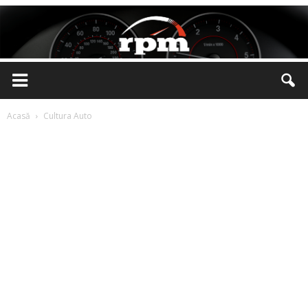
Rotatii
Acasă
Cultura Auto
pe
Minut