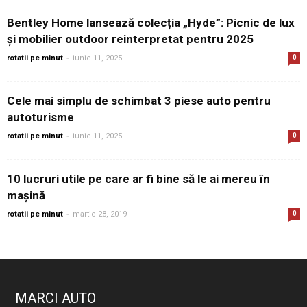
Bentley Home lansează colecția „Hyde”: Picnic de lux
și mobilier outdoor reinterpretat pentru 2025
-
rotatii pe minut
iunie 11, 2025
0
Cele mai simplu de schimbat 3 piese auto pentru
autoturisme
-
rotatii pe minut
iunie 11, 2025
0
10 lucruri utile pe care ar fi bine să le ai mereu în
mașină
-
rotatii pe minut
martie 28, 2019
0
MARCI AUTO