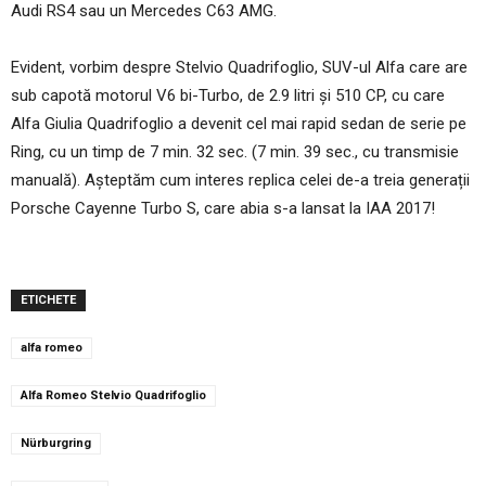
Audi RS4 sau un Mercedes C63 AMG.
Evident, vorbim despre Stelvio Quadrifoglio, SUV-ul Alfa care are
sub capotă motorul V6 bi-Turbo, de 2.9 litri și 510 CP, cu care
Alfa Giulia Quadrifoglio a devenit cel mai rapid sedan de serie pe
Ring, cu un timp de 7 min. 32 sec. (7 min. 39 sec., cu transmisie
manuală). Așteptăm cum interes replica celei de-a treia generații
Porsche Cayenne Turbo S, care abia s-a lansat la IAA 2017!
ETICHETE
alfa romeo
Alfa Romeo Stelvio Quadrifoglio
Nürburgring