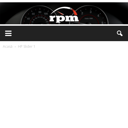
Rotatii
Acasă
HP Slider 1
pe
Minut