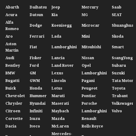
Abarth
Daihatsu
Jeep
Mercury
Saab
Acura
Datsun
Kia
MG
SEAT
Alfa
Dodge
Koenisegg
Microcar
Shuanghuan
Romeo
Aro
Ferrari
Lada
Mini
Skoda
Aston
Fiat
Lamborghini
Mitsubishi
Smart
Martin
Audi
Fisker
Lancia
Nissan
SsangYong
Bentley
Ford
Land Rover
Opel
Subaru
BMW
GM
Lexus
Lamborghini
Suzuki
Bugatti
GWM
Lincoln
Pagani
Tata Motors
Buick
Honda
Lotus
Peugeot
Toyota
Chevrolet
Hummer
Maruti
Pontiac
Trabant
Chrysler
Hyundai
Maserati
Porsche
Volkswagen
Citroen
Infiniti
Maybach
Lamborghini
Volvo
Corvette
Isuzu
Mazda
Renault
Dacia
Iveco
McLaren
Rolls Royce
Mercedes-