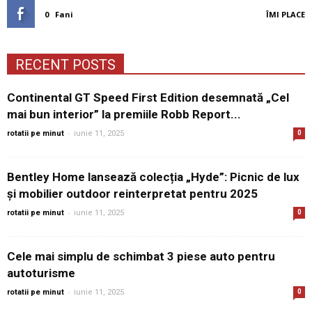
0
Fani
ÎMI PLACE
RECENT POSTS
Continental GT Speed First Edition desemnată „Cel
mai bun interior” la premiile Robb Report...
-
rotatii pe minut
iunie 11, 2025
0
Bentley Home lansează colecția „Hyde”: Picnic de lux
și mobilier outdoor reinterpretat pentru 2025
-
rotatii pe minut
iunie 11, 2025
0
Cele mai simplu de schimbat 3 piese auto pentru
autoturisme
-
rotatii pe minut
iunie 11, 2025
0