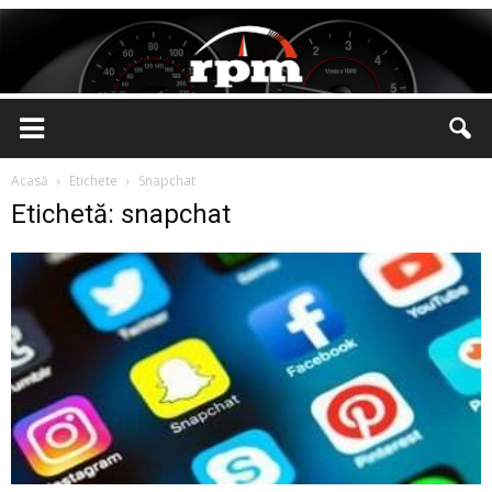
Rotatii
Acasă
Etichete
Snapchat
Etichetă: snapchat
pe
Minut