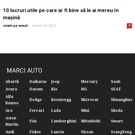
10 lucruri utile pe care ar fi bine să le ai mereu în
mașină
-
rotatii pe minut
martie 28, 2019
0
MARCI AUTO
Abarth
Daihatsu
Jeep
Mercury
Saab
Acura
Datsun
Kia
MG
SEAT
Alfa
Dodge
Koenisegg
Microcar
Shuanghuan
Romeo
Aro
Ferrari
Lada
Mini
Skoda
Aston
Fiat
Lamborghini
Mitsubishi
Smart
Martin
Audi
Fisker
Lancia
Nissan
SsangYong