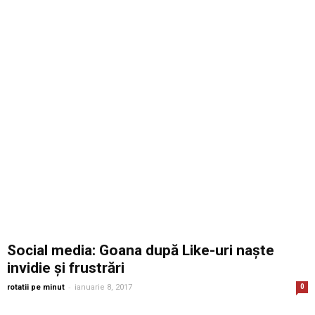
Social media: Goana după Like-uri naște
invidie și frustrări
-
rotatii pe minut
ianuarie 8, 2017
0