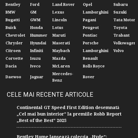
Bentley
Ford
Land Rover
Opel
Subaru
BMW
GM
Lexus
Lamborghini
Suzuki
Bugatti
GWM
Lincoln
Pagani
Tata Motors
Buick
Honda
Lotus
Peugeot
Toyota
Chevrolet
Hummer
Maruti
Pontiac
Trabant
Chrysler
Hyundai
Maserati
Porsche
Volkswagen
Citroen
Infiniti
Maybach
Lamborghini
Volvo
Corvette
Isuzu
Mazda
Renault
Dacia
Iveco
McLaren
Rolls Royce
Mercedes-
Daewoo
Jaguar
Rover
Benz
CELE MAI RECENTE ARTICOLE
Continental GT Speed First Edition desemnată
„Cel mai bun interior” la premiile Robb Report
„Best of the Best” 2025
Bentley Home lansează colecția „Hyde”: