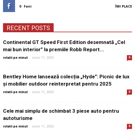
0
Fani
ÎMI PLACE
RECENT POSTS
Continental GT Speed First Edition desemnată „Cel
mai bun interior” la premiile Robb Report...
-
rotatii pe minut
iunie 11, 2025
0
Bentley Home lansează colecția „Hyde”: Picnic de lux
și mobilier outdoor reinterpretat pentru 2025
-
rotatii pe minut
iunie 11, 2025
0
Cele mai simplu de schimbat 3 piese auto pentru
autoturisme
-
rotatii pe minut
iunie 11, 2025
0