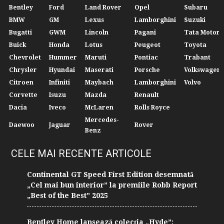
Bentley
Ford
Land Rover
Opel
Subaru
BMW
GM
Lexus
Lamborghini
Suzuki
Bugatti
GWM
Lincoln
Pagani
Tata Motors
Buick
Honda
Lotus
Peugeot
Toyota
Chevrolet
Hummer
Maruti
Pontiac
Trabant
Chrysler
Hyundai
Maserati
Porsche
Volkswagen
Citroen
Infiniti
Maybach
Lamborghini
Volvo
Corvette
Isuzu
Mazda
Renault
Dacia
Iveco
McLaren
Rolls Royce
Mercedes-
Daewoo
Jaguar
Rover
Benz
CELE MAI RECENTE ARTICOLE
Continental GT Speed First Edition desemnată
„Cel mai bun interior” la premiile Robb Report
„Best of the Best” 2025
Bentley Home lansează colecția „Hyde”: