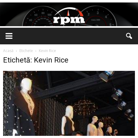
Rotatii
Acasă
Etichete
Kevin Rice
Etichetă: Kevin Rice
pe
Minut