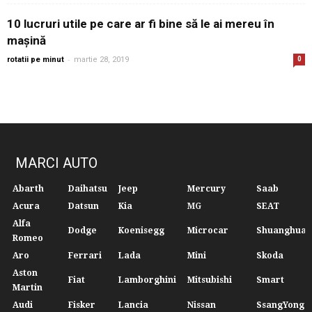
10 lucruri utile pe care ar fi bine să le ai mereu în
mașină
-
rotatii pe minut
martie 28, 2019
0
MARCI AUTO
Abarth
Daihatsu
Jeep
Mercury
Saab
Acura
Datsun
Kia
MG
SEAT
Alfa
Dodge
Koenisegg
Microcar
Shuanghuan
Romeo
Aro
Ferrari
Lada
Mini
Skoda
Aston
Fiat
Lamborghini
Mitsubishi
Smart
Martin
Audi
Fisker
Lancia
Nissan
SsangYong