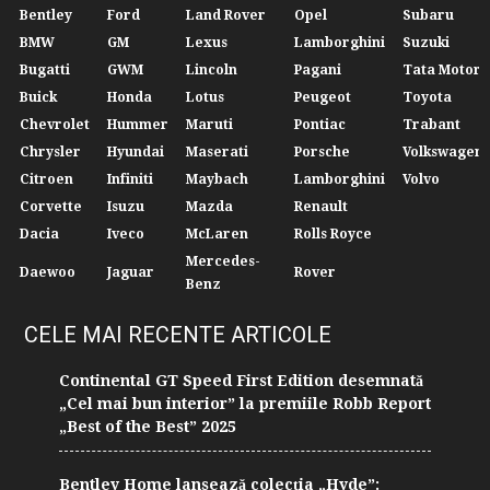
Bentley
Ford
Land Rover
Opel
Subaru
BMW
GM
Lexus
Lamborghini
Suzuki
Bugatti
GWM
Lincoln
Pagani
Tata Motors
Buick
Honda
Lotus
Peugeot
Toyota
Chevrolet
Hummer
Maruti
Pontiac
Trabant
Chrysler
Hyundai
Maserati
Porsche
Volkswagen
Citroen
Infiniti
Maybach
Lamborghini
Volvo
Corvette
Isuzu
Mazda
Renault
Dacia
Iveco
McLaren
Rolls Royce
Mercedes-
Daewoo
Jaguar
Rover
Benz
CELE MAI RECENTE ARTICOLE
Continental GT Speed First Edition desemnată
„Cel mai bun interior” la premiile Robb Report
„Best of the Best” 2025
Bentley Home lansează colecția „Hyde”: