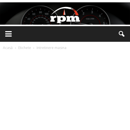
Rotatii
Acasă
Etichete
Intretinere masina
pe
Minut