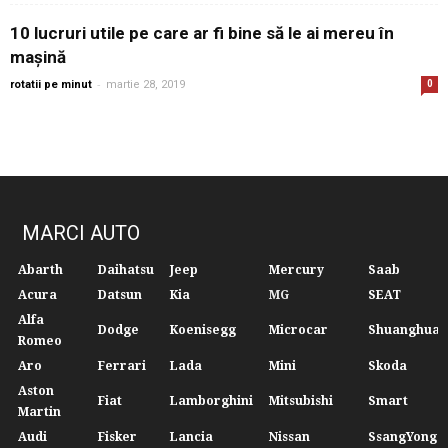
10 lucruri utile pe care ar fi bine să le ai mereu în
mașină
-
rotatii pe minut
martie 28, 2019
0
MARCI AUTO
Abarth
Daihatsu
Jeep
Mercury
Saab
Acura
Datsun
Kia
MG
SEAT
Alfa
Dodge
Koenisegg
Microcar
Shuanghuan
Romeo
Aro
Ferrari
Lada
Mini
Skoda
Aston
Fiat
Lamborghini
Mitsubishi
Smart
Martin
Audi
Fisker
Lancia
Nissan
SsangYong