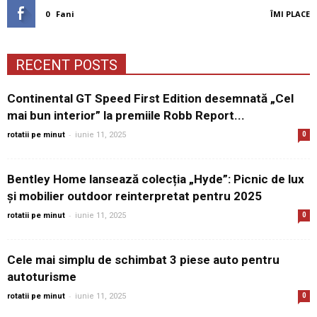
0
Fani
ÎMI PLACE
RECENT POSTS
Continental GT Speed First Edition desemnată „Cel
mai bun interior” la premiile Robb Report...
-
rotatii pe minut
iunie 11, 2025
0
Bentley Home lansează colecția „Hyde”: Picnic de lux
și mobilier outdoor reinterpretat pentru 2025
-
rotatii pe minut
iunie 11, 2025
0
Cele mai simplu de schimbat 3 piese auto pentru
autoturisme
-
rotatii pe minut
iunie 11, 2025
0