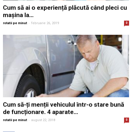
Cum să ai o experiență plăcută când pleci cu
mașina la...
-
rotatii pe minut
februarie 26, 2019
0
Cum să-ți menții vehiculul într-o stare bună
de funcționare. 4 aparate...
-
rotatii pe minut
august 22, 2018
0