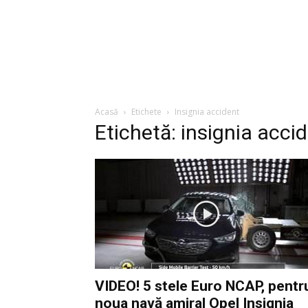
Acasă
Etichete
Insignia accident
Etichetă: insignia acci
VIDEO! 5 stele Euro NCAP, pentr
noua navă amiral Opel Insignia