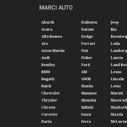
MARCI AUTO
Abarth
Daihatsu
Jeep
Acura
Datsun
Kia
Alfa Romeo
Dodge
Koenise
Aro
Ferrari
Lada
Aston Martin
Fiat
Lamborg
Audi
Fisker
Lancia
Bentley
Ford
Land Ro
BMW
GM
Lexus
Bugatti
GWM
Lincoln
Buick
Honda
Lotus
Chevrolet
Hummer
Maruti
Chrysler
Hyundai
Maserati
Citroen
Infiniti
Maybach
Corvette
Isuzu
Mazda
Dacia
Iveco
McLaren