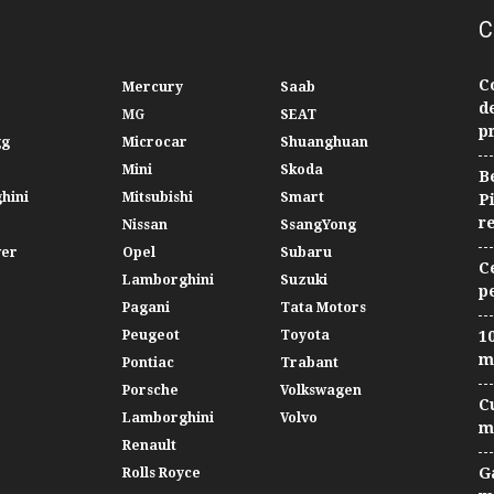
C
C
Mercury
Saab
d
MG
SEAT
p
gg
Microcar
Shuanghuan
Mini
Skoda
B
hini
Mitsubishi
Smart
P
r
Nissan
SsangYong
ver
Opel
Subaru
C
Lamborghini
Suzuki
p
Pagani
Tata Motors
Peugeot
Toyota
10
m
Pontiac
Trabant
Porsche
Volkswagen
C
Lamborghini
Volvo
m
Renault
G
Rolls Royce