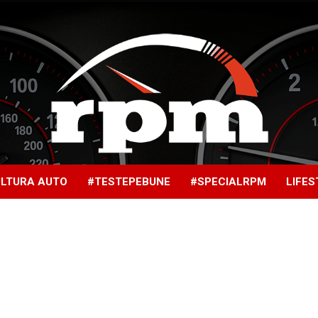
LTURA AUTO
#TESTEPEBUNE
#SPECIALRPM
LIFES
Rotatii
pe