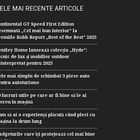
ELE MAI RECENTE ARTICOLE
ontinental GT Speed First Edition
esemnată „Cel mai bun interior” la
remiile Robb Report „Best of the Best” 2025
entley Home lansează colecția „Hyde”:
icnic de lux și mobilier outdoor
einterpretat pentru 2025
ele mai simplu de schimbat 3 piese auto
entru autoturisme
 lucruri utile pe care ar fi bine să le ai
ereu în mașină
um să ai o experiență plăcută când pleci cu
așina la drum lung
adgeturile care îți protejează cel mai bine