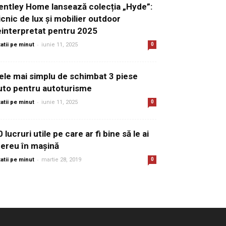
entley Home lansează colecția „Hyde”:
icnic de lux și mobilier outdoor
einterpretat pentru 2025
-
tatii pe minut
iunie 11, 2025
0
ele mai simplu de schimbat 3 piese
uto pentru autoturisme
-
tatii pe minut
iunie 11, 2025
0
0 lucruri utile pe care ar fi bine să le ai
ereu în mașină
-
tatii pe minut
martie 28, 2019
0