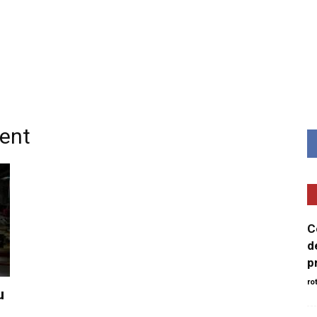
Minut
dent
C
d
p
ro
u