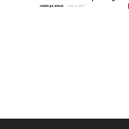
-
rotatii pe minut
iulie 6, 2017