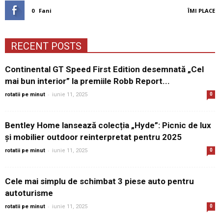
0
Fani
ÎMI PLACE
RECENT POSTS
Continental GT Speed First Edition desemnată „Cel
mai bun interior” la premiile Robb Report...
-
rotatii pe minut
iunie 11, 2025
0
Bentley Home lansează colecția „Hyde”: Picnic de lux
și mobilier outdoor reinterpretat pentru 2025
-
rotatii pe minut
iunie 11, 2025
0
Cele mai simplu de schimbat 3 piese auto pentru
autoturisme
-
rotatii pe minut
iunie 11, 2025
0