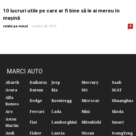
10 lucruri utile pe care ar fi bine să le ai mereu în
mașină
-
rotatii pe minut
martie 28, 2019
0
MARCI AUTO
Abarth
Daihatsu
Jeep
Mercury
Saab
Acura
Datsun
Kia
MG
SEAT
Alfa
Dodge
Koenisegg
Microcar
Shuanghuan
Romeo
Aro
Ferrari
Lada
Mini
Skoda
Aston
Fiat
Lamborghini
Mitsubishi
Smart
Martin
Audi
Fisker
Lancia
Nissan
SsangYong