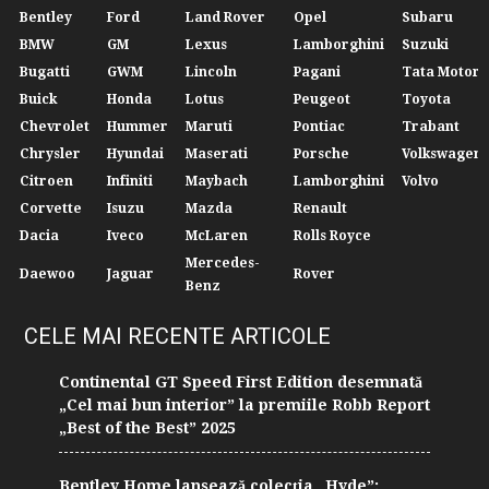
Bentley
Ford
Land Rover
Opel
Subaru
BMW
GM
Lexus
Lamborghini
Suzuki
Bugatti
GWM
Lincoln
Pagani
Tata Motors
Buick
Honda
Lotus
Peugeot
Toyota
Chevrolet
Hummer
Maruti
Pontiac
Trabant
Chrysler
Hyundai
Maserati
Porsche
Volkswagen
Citroen
Infiniti
Maybach
Lamborghini
Volvo
Corvette
Isuzu
Mazda
Renault
Dacia
Iveco
McLaren
Rolls Royce
Mercedes-
Daewoo
Jaguar
Rover
Benz
CELE MAI RECENTE ARTICOLE
Continental GT Speed First Edition desemnată
„Cel mai bun interior” la premiile Robb Report
„Best of the Best” 2025
Bentley Home lansează colecția „Hyde”: