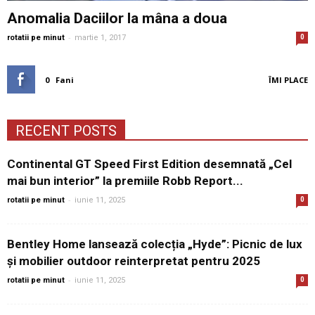
Anomalia Daciilor la mâna a doua
-
rotatii pe minut
martie 1, 2017
0
0
Fani
ÎMI PLACE
RECENT POSTS
Continental GT Speed First Edition desemnată „Cel
mai bun interior” la premiile Robb Report...
-
rotatii pe minut
iunie 11, 2025
0
Bentley Home lansează colecția „Hyde”: Picnic de lux
și mobilier outdoor reinterpretat pentru 2025
-
rotatii pe minut
iunie 11, 2025
0