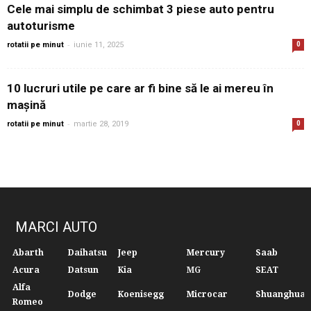
Cele mai simplu de schimbat 3 piese auto pentru
autoturisme
-
rotatii pe minut
iunie 11, 2025
0
10 lucruri utile pe care ar fi bine să le ai mereu în
mașină
-
rotatii pe minut
martie 28, 2019
0
MARCI AUTO
Abarth
Daihatsu
Jeep
Mercury
Saab
Acura
Datsun
Kia
MG
SEAT
Alfa
Dodge
Koenisegg
Microcar
Shuanghuan
Romeo