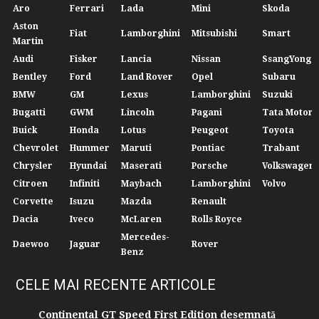
Aro
Ferrari
Lada
Mini
Skoda
Aston
Fiat
Lamborghini
Mitsubishi
Smart
Martin
Audi
Fisker
Lancia
Nissan
SsangYong
Bentley
Ford
Land Rover
Opel
Subaru
BMW
GM
Lexus
Lamborghini
Suzuki
Bugatti
GWM
Lincoln
Pagani
Tata Motors
Buick
Honda
Lotus
Peugeot
Toyota
Chevrolet
Hummer
Maruti
Pontiac
Trabant
Chrysler
Hyundai
Maserati
Porsche
Volkswagen
Citroen
Infiniti
Maybach
Lamborghini
Volvo
Corvette
Isuzu
Mazda
Renault
Dacia
Iveco
McLaren
Rolls Royce
Mercedes-
Daewoo
Jaguar
Rover
Benz
CELE MAI RECENTE ARTICOLE
Continental GT Speed First Edition desemnată