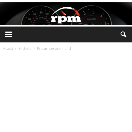
Rotatii
Acasă
Etichete
Preturi second hand
pe
Minut