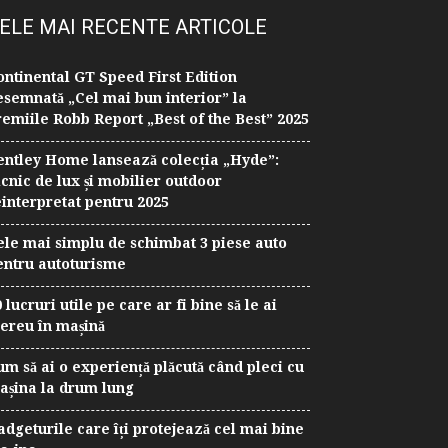
ELE MAI RECENTE ARTICOLE
ontinental GT Speed First Edition
esemnată „Cel mai bun interior” la
remiile Robb Report „Best of the Best” 2025
entley Home lansează colecția „Hyde”:
icnic de lux și mobilier outdoor
einterpretat pentru 2025
ele mai simplu de schimbat 3 piese auto
entru autoturisme
 lucruri utile pe care ar fi bine să le ai
ereu în mașină
um să ai o experiență plăcută când pleci cu
așina la drum lung
adgeturile care îți protejează cel mai bine