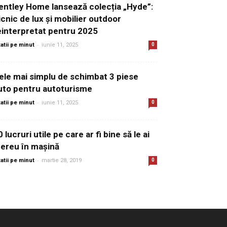
entley Home lansează colecția „Hyde”:
icnic de lux și mobilier outdoor
einterpretat pentru 2025
-
tatii pe minut
iunie 11, 2025
0
ele mai simplu de schimbat 3 piese
uto pentru autoturisme
-
tatii pe minut
iunie 11, 2025
0
0 lucruri utile pe care ar fi bine să le ai
ereu în mașină
-
tatii pe minut
martie 28, 2019
0