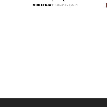
-
rotatii pe minut
ianuarie 24, 2017