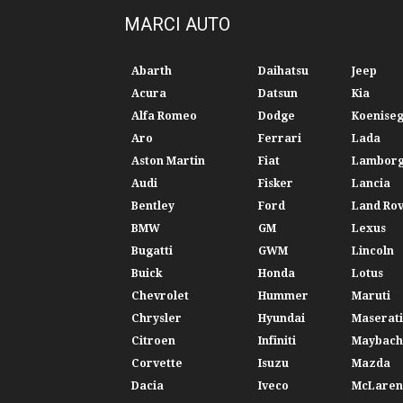
MARCI AUTO
Abarth
Daihatsu
Jeep
Acura
Datsun
Kia
Alfa Romeo
Dodge
Koenise
Aro
Ferrari
Lada
Aston Martin
Fiat
Lamborg
Audi
Fisker
Lancia
Bentley
Ford
Land Ro
BMW
GM
Lexus
Bugatti
GWM
Lincoln
Buick
Honda
Lotus
Chevrolet
Hummer
Maruti
Chrysler
Hyundai
Maserati
Citroen
Infiniti
Maybach
Corvette
Isuzu
Mazda
Dacia
Iveco
McLaren