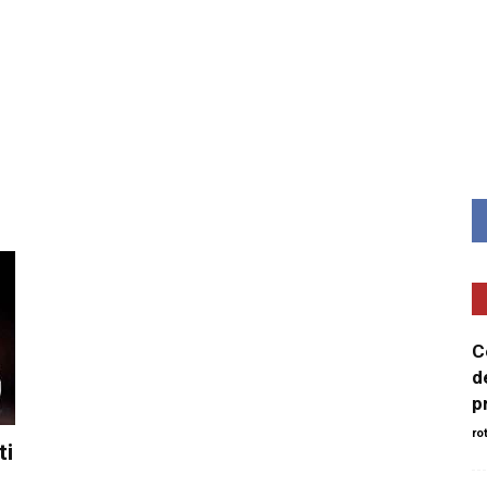
Minut
C
d
p
ro
ti