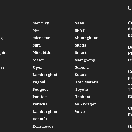
C
C
Mercury
Saab
d
MG
SEAT
p
gg
Microcar
Shuanghuan
Mini
Skoda
B
hini
Mitsubishi
Smart
P
r
Nissan
SsangYong
ver
Opel
Subaru
C
Lamborghini
Suzuki
p
Pagani
Tata Motors
Peugeot
Toyota
10
m
Pontiac
Trabant
Porsche
Volkswagen
C
Lamborghini
Volvo
m
Renault
G
Rolls Royce