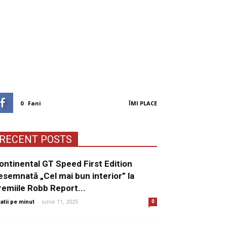
0
Fani
ÎMI PLACE
RECENT POSTS
ontinental GT Speed First Edition
esemnată „Cel mai bun interior” la
remiile Robb Report...
-
tatii pe minut
iunie 11, 2025
0