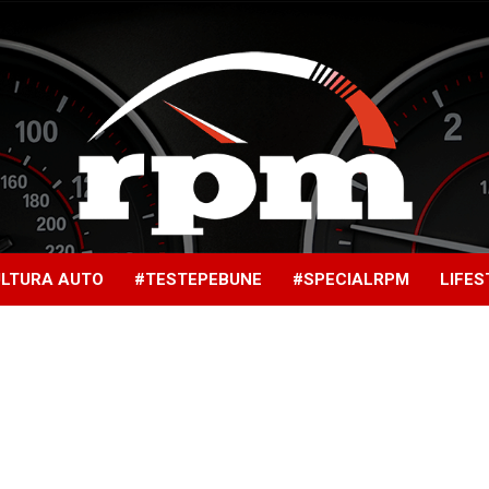
LTURA AUTO
#TESTEPEBUNE
#SPECIALRPM
LIFES
Rotatii
pe