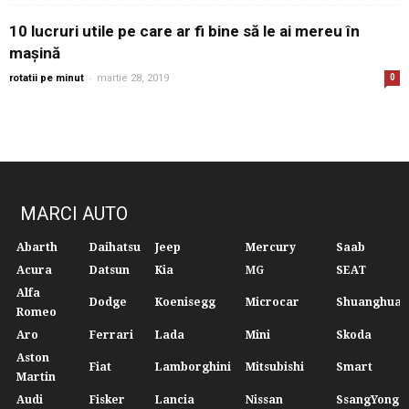
10 lucruri utile pe care ar fi bine să le ai mereu în
mașină
-
rotatii pe minut
martie 28, 2019
0
MARCI AUTO
Abarth
Daihatsu
Jeep
Mercury
Saab
Acura
Datsun
Kia
MG
SEAT
Alfa
Dodge
Koenisegg
Microcar
Shuanghuan
Romeo
Aro
Ferrari
Lada
Mini
Skoda
Aston
Fiat
Lamborghini
Mitsubishi
Smart
Martin
Audi
Fisker
Lancia
Nissan
SsangYong