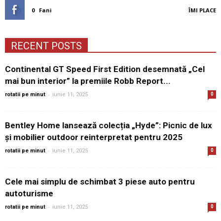
0
Fani
ÎMI PLACE
RECENT POSTS
Continental GT Speed First Edition desemnată „Cel
mai bun interior” la premiile Robb Report...
-
rotatii pe minut
iunie 11, 2025
0
Bentley Home lansează colecția „Hyde”: Picnic de lux
și mobilier outdoor reinterpretat pentru 2025
-
rotatii pe minut
iunie 11, 2025
0
Cele mai simplu de schimbat 3 piese auto pentru
autoturisme
-
rotatii pe minut
iunie 11, 2025
0