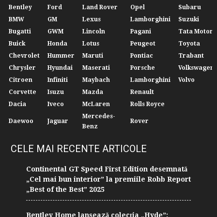
Bentley
Ford
Land Rover
Opel
Subaru
BMW
GM
Lexus
Lamborghini
Suzuki
Bugatti
GWM
Lincoln
Pagani
Tata Motors
Buick
Honda
Lotus
Peugeot
Toyota
Chevrolet
Hummer
Maruti
Pontiac
Trabant
Chrysler
Hyundai
Maserati
Porsche
Volkswagen
Citroen
Infiniti
Maybach
Lamborghini
Volvo
Corvette
Isuzu
Mazda
Renault
Dacia
Iveco
McLaren
Rolls Royce
Mercedes-
Daewoo
Jaguar
Rover
Benz
CELE MAI RECENTE ARTICOLE
Continental GT Speed First Edition desemnată
„Cel mai bun interior” la premiile Robb Report
„Best of the Best” 2025
Bentley Home lansează colecția „Hyde”: