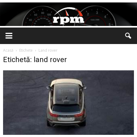
Rotatii
Acasă
Etichete
Land rover
Etichetă: land rover
pe
Minut