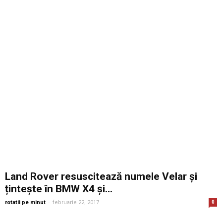
Land Rover resuscitează numele Velar și
țintește în BMW X4 și...
-
rotatii pe minut
februarie 22, 2017
0