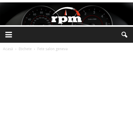
Rotatii
Acasă
Etichete
Fete salon geneva
pe
Minut