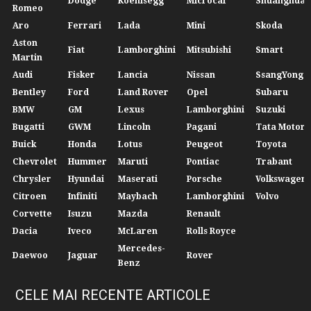
Dodge
Koenisegg
Microcar
Shuanghuan
Romeo
Aro
Ferrari
Lada
Mini
Skoda
Aston
Fiat
Lamborghini
Mitsubishi
Smart
Martin
Audi
Fisker
Lancia
Nissan
SsangYong
Bentley
Ford
Land Rover
Opel
Subaru
BMW
GM
Lexus
Lamborghini
Suzuki
Bugatti
GWM
Lincoln
Pagani
Tata Motors
Buick
Honda
Lotus
Peugeot
Toyota
Chevrolet
Hummer
Maruti
Pontiac
Trabant
Chrysler
Hyundai
Maserati
Porsche
Volkswagen
Citroen
Infiniti
Maybach
Lamborghini
Volvo
Corvette
Isuzu
Mazda
Renault
Dacia
Iveco
McLaren
Rolls Royce
Mercedes-
Daewoo
Jaguar
Rover
Benz
CELE MAI RECENTE ARTICOLE