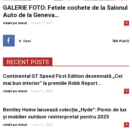
GALERIE FOTO: Fetele cochete de la Salonul
Auto de la Geneva...
-
rotatii pe minut
martie 7, 2017
0
0
Fani
ÎMI PLACE
RECENT POSTS
Continental GT Speed First Edition desemnată „Cel
mai bun interior” la premiile Robb Report...
-
rotatii pe minut
iunie 11, 2025
0
Bentley Home lansează colecția „Hyde”: Picnic de lux
și mobilier outdoor reinterpretat pentru 2025
-
rotatii pe minut
iunie 11, 2025
0