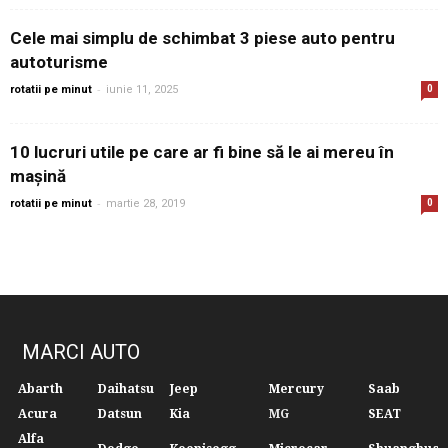
Cele mai simplu de schimbat 3 piese auto pentru
autoturisme
-
rotatii pe minut
iunie 11, 2025
0
10 lucruri utile pe care ar fi bine să le ai mereu în
mașină
-
rotatii pe minut
martie 28, 2019
0
MARCI AUTO
Abarth
Daihatsu
Jeep
Mercury
Saab
Acura
Datsun
Kia
MG
SEAT
Alfa