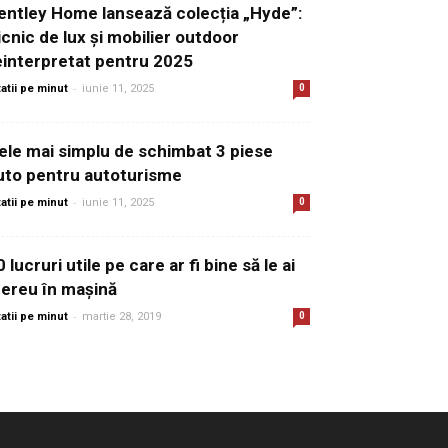
entley Home lansează colecția „Hyde”:
icnic de lux și mobilier outdoor
einterpretat pentru 2025
-
tatii pe minut
iunie 11, 2025
0
ele mai simplu de schimbat 3 piese
uto pentru autoturisme
-
tatii pe minut
iunie 11, 2025
0
0 lucruri utile pe care ar fi bine să le ai
ereu în mașină
-
tatii pe minut
martie 28, 2019
0