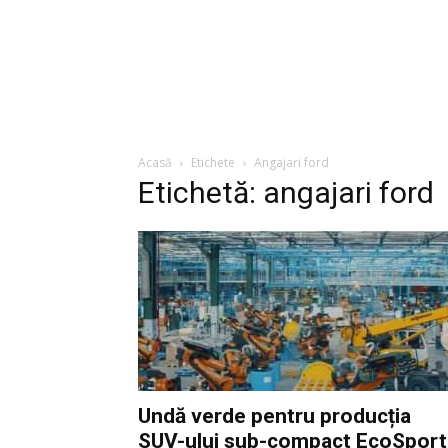
Acasă
Etichete
Angajari ford
Etichetă: angajari ford
Undă verde pentru producția
SUV-ului sub-compact EcoSport