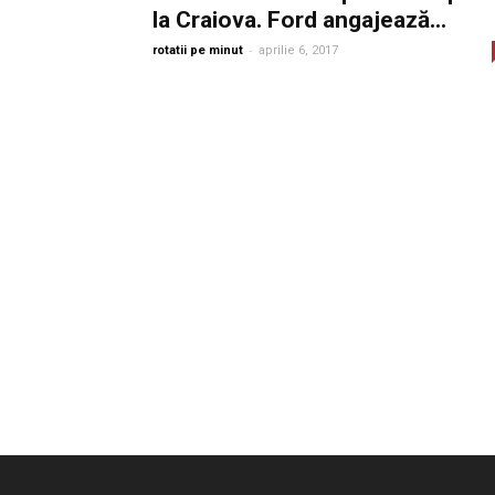
la Craiova. Ford angajează...
-
rotatii pe minut
aprilie 6, 2017