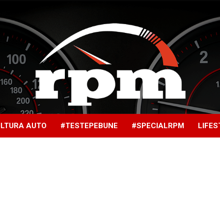
LTURA AUTO
#TESTEPEBUNE
#SPECIALRPM
LIFES
Rotatii
pe