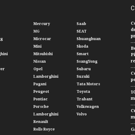
C
C
Mercury
Saab
d
MG
SEAT
p
gg
Microcar
Shuanghuan
Mini
Skoda
B
hini
Mitsubishi
Smart
P
r
Nissan
SsangYong
ver
Opel
Subaru
C
Lamborghini
Suzuki
p
Pagani
Tata Motors
Peugeot
Toyota
10
m
Pontiac
Trabant
Porsche
Volkswagen
C
Lamborghini
Volvo
m
Renault
G
Rolls Royce