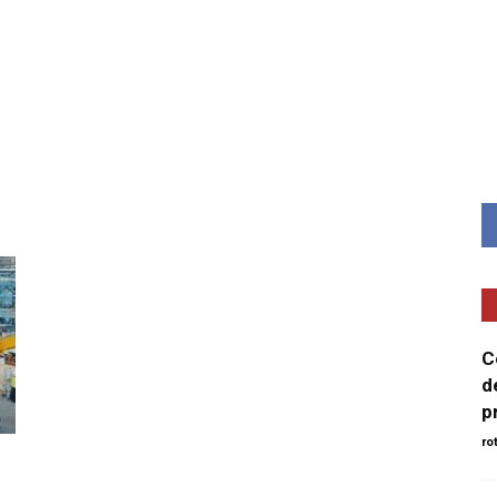
Minut
C
d
p
ro