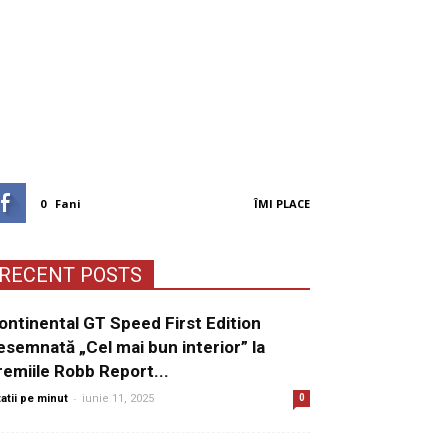
0
Fani
ÎMI PLACE
RECENT POSTS
ontinental GT Speed First Edition
esemnată „Cel mai bun interior” la
remiile Robb Report...
-
tatii pe minut
iunie 11, 2025
0