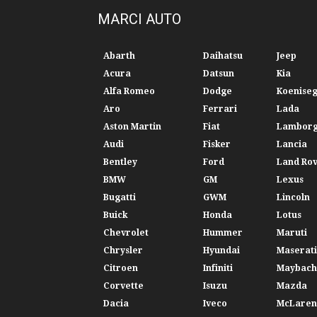
MARCI AUTO
Abarth
Daihatsu
Jeep
Acura
Datsun
Kia
Alfa Romeo
Dodge
Koenise
Aro
Ferrari
Lada
Aston Martin
Fiat
Lamborg
Audi
Fisker
Lancia
Bentley
Ford
Land Ro
BMW
GM
Lexus
Bugatti
GWM
Lincoln
Buick
Honda
Lotus
Chevrolet
Hummer
Maruti
Chrysler
Hyundai
Maserati
Citroen
Infiniti
Maybach
Corvette
Isuzu
Mazda
Dacia
Iveco
McLaren