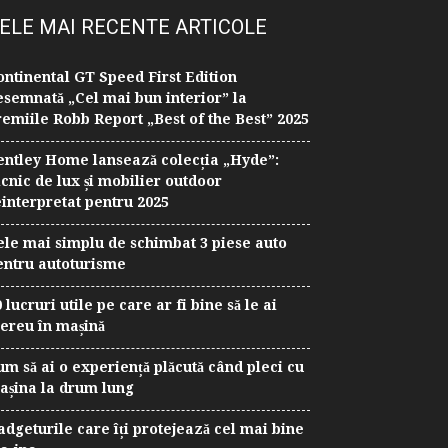
ELE MAI RECENTE ARTICOLE
ontinental GT Speed First Edition
esemnată „Cel mai bun interior” la
remiile Robb Report „Best of the Best” 2025
entley Home lansează colecția „Hyde”:
icnic de lux și mobilier outdoor
einterpretat pentru 2025
ele mai simplu de schimbat 3 piese auto
entru autoturisme
 lucruri utile pe care ar fi bine să le ai
ereu în mașină
um să ai o experiență plăcută când pleci cu
așina la drum lung
adgeturile care îți protejează cel mai bine