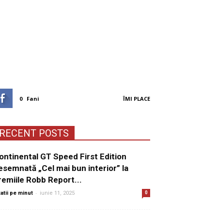
0
Fani
ÎMI PLACE
RECENT POSTS
ontinental GT Speed First Edition
esemnată „Cel mai bun interior” la
remiile Robb Report...
-
tatii pe minut
iunie 11, 2025
0