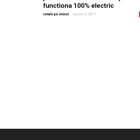
functiona 100% electric
-
rotatii pe minut
aprilie 3, 2017