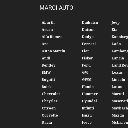
MARCI AUTO
Abarth
Daihatsu
Jeep
Acura
Datsun
Kia
Alfa Romeo
Dodge
Koenise
Aro
Ferrari
Lada
Aston Martin
Fiat
Lamborg
Audi
Fisker
Lancia
Bentley
Ford
Land Ro
BMW
GM
Lexus
Bugatti
GWM
Lincoln
Buick
Honda
Lotus
Chevrolet
Hummer
Maruti
Chrysler
Hyundai
Maserati
Citroen
Infiniti
Maybach
Corvette
Isuzu
Mazda
Dacia
Iveco
McLaren