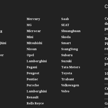
C
C
Mercury
Saab
d
MG
SEAT
p
gg
Microcar
Shuanghuan
Mini
Skoda
B
hini
Mitsubishi
Smart
P
r
Nissan
SsangYong
ver
Opel
Subaru
C
Lamborghini
Suzuki
p
Pagani
Tata Motors
Peugeot
Toyota
10
m
Pontiac
Trabant
Porsche
Volkswagen
C
Lamborghini
Volvo
m
Renault
G
Rolls Royce