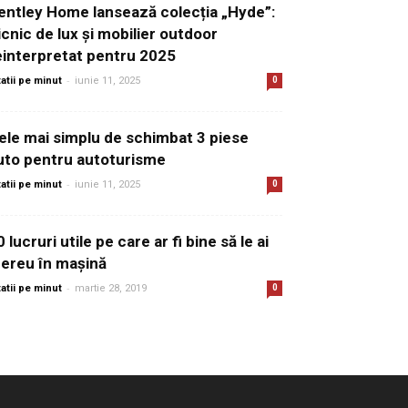
entley Home lansează colecția „Hyde”:
icnic de lux și mobilier outdoor
einterpretat pentru 2025
-
tatii pe minut
iunie 11, 2025
0
ele mai simplu de schimbat 3 piese
uto pentru autoturisme
-
tatii pe minut
iunie 11, 2025
0
0 lucruri utile pe care ar fi bine să le ai
ereu în mașină
-
tatii pe minut
martie 28, 2019
0