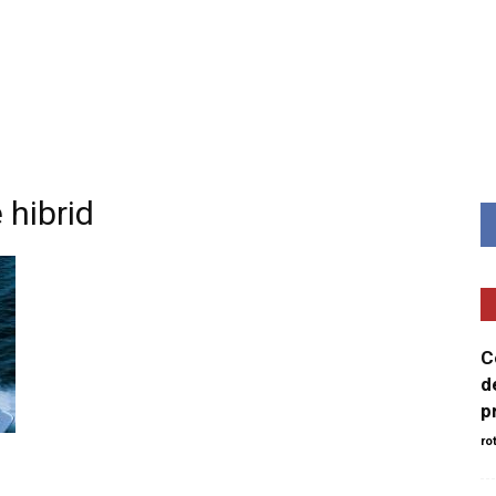
Minut
 hibrid
C
d
p
ro