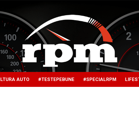
LTURA AUTO
#TESTEPEBUNE
#SPECIALRPM
LIFES
Rotatii
pe